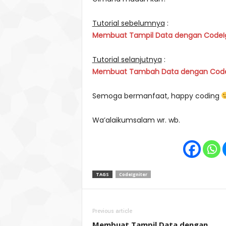
Tutorial sebelumnya
:
Membuat Tampil Data dengan CodeIgn
Tutorial selanjutnya
:
Membuat Tambah Data dengan CodeIg
Semoga bermanfaat, happy coding
Wa’alaikumsalam wr. wb.
TAGS
CodeIgniter
Previous article
Membuat Tampil Data dengan