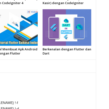
 CodeIgniter 4
Kasir) dengan CodeIgniter
al Membuat Apk Android
Berkenalan dengan Flutter dan
engan Flutter
Dart
ENAME} !-f
ENAME} !-d