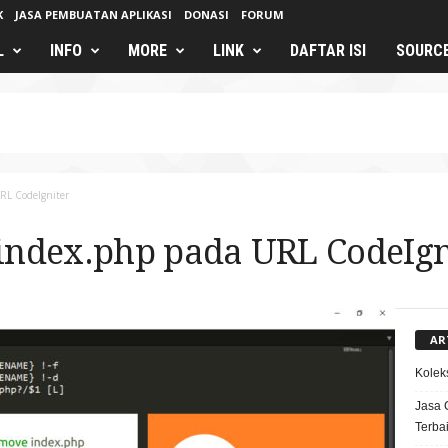
K
JASA PEMBUATAN APLIKASI
DONASI
FORUM
L
INFO
MORE
LINK
DAFTAR ISI
SOURC
RL CodeIgniter
ndex.php pada URL CodeIgn
AR
Kolek
Jasa 
Terba