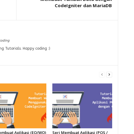
CodeIgniter dan MariaDB
coding
ng Tutorials. Happy coding :)
embuat Aplikasi (EO/WO)
Seri Membuat Aplikasi (POS /