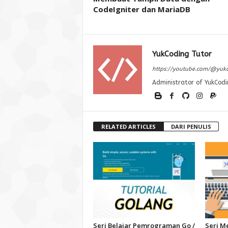
CodeIgniter dan MariaDB
YukCoding Tutor
https://youtube.com/@yuk
Administrator of YukCodi
RELATED ARTICLES
DARI PENULIS
Seri Belajar Pemrograman Go /
Seri M