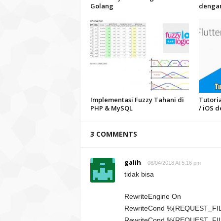
Golang
dengan
Implementasi Fuzzy Tahani di
Tutori
PHP & MySQL
/ iOS d
3 COMMENTS
galih
08/04/2018 At 5:16 pm
tidak bisa
RewriteEngine On
RewriteCond %{REQUEST_FIL
RewriteCond %{REQUEST_FIL