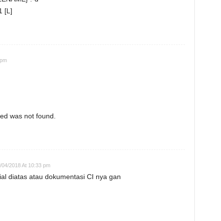
 [L]
 pm
ed was not found.
/04/2018 At 10:33 pm
orial diatas atau dokumentasi CI nya gan