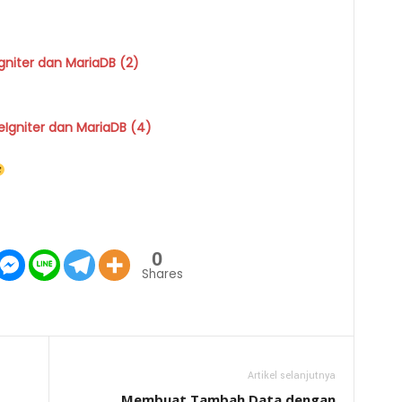
iter dan MariaDB (2)
niter dan MariaDB (4)
0
Shares
Artikel selanjutnya
Membuat Tambah Data dengan