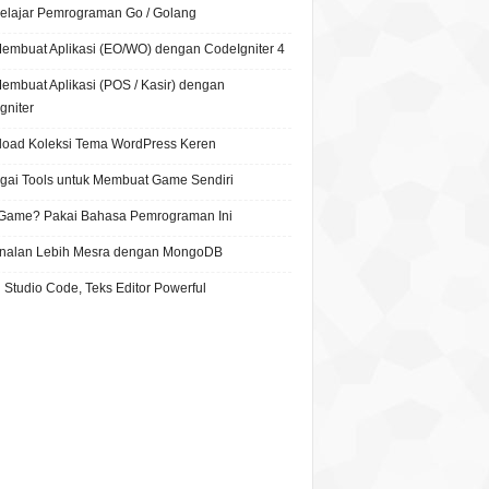
Belajar Pemrograman Go / Golang
Membuat Aplikasi (EO/WO) dengan CodeIgniter 4
Membuat Aplikasi (POS / Kasir) dengan
gniter
oad Koleksi Tema WordPress Keren
gai Tools untuk Membuat Game Sendiri
 Game? Pakai Bahasa Pemrograman Ini
nalan Lebih Mesra dengan MongoDB
 Studio Code, Teks Editor Powerful