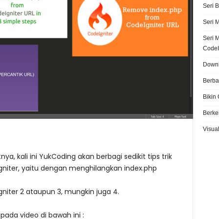
Seri 
Seri 
Seri 
CodeI
Downl
Berba
Bikin
Berke
Visual
a, kali ini YukCoding akan berbagi sedikit tips trik
niter, yaitu dengan menghilangkan index.php
niter 2 ataupun 3, mungkin juga 4.
 pada video di bawah ini :