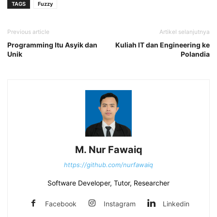
TAGS
Fuzzy
Previous article
Artikel selanjutnya
Programming Itu Asyik dan
Kuliah IT dan Engineering ke
Unik
Polandia
M. Nur Fawaiq
https://github.com/nurfawaiq
Software Developer, Tutor, Researcher
Facebook
Instagram
Linkedin