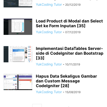
YukCoding Tutor
-
20/12/2019
Load Product di Modal dan Select
Set ke Form Inputan [35]
YukCoding Tutor
-
07/12/2019
Implementasi DataTables Server-
side di CodeIgniter dan Bootstrap
[33]
YukCoding Tutor
-
10/11/2019
Hapus Data Sekaligus Gambar
dan Custom Message
CodeIgniter [28]
YukCoding Tutor
-
15/08/2019