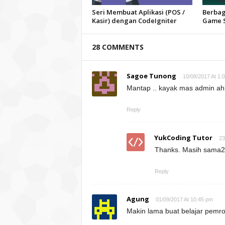
Seri Membuat Aplikasi (POS /
Berbag
Kasir) dengan CodeIgniter
Game S
28 COMMENTS
Sagoe Tunong
10/08/2017 At 1:
Mantap .. kayak mas admin ahl
Reply
YukCoding Tutor
23
Thanks. Masih sama2
Reply
Agung
01/09/2017 At 10:45 pm
Makin lama buat belajar pemro