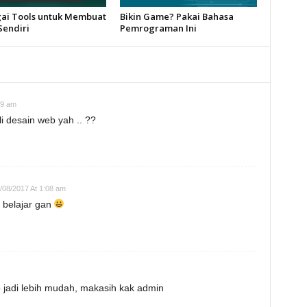
ai Tools untuk Membuat
Bikin Game? Pakai Bahasa
endiri
Pemrograman Ini
09 am
i desain web yah .. ??
/08/2017 At 1:08 am
 belajar gan
 jadi lebih mudah, makasih kak admin