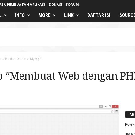
ASA PEMBUATAN APLIKASI
DONASI
FORUM
L
INFO
MORE
LINK
DAFTAR ISI
SOURC
an PHP dan Database MySQL”
ap “Membuat Web dengan PH
AR
Kolek
Jasa 