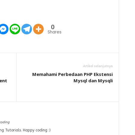
0
Shares
Artikel selanjutnya
Memahami Perbedaan PHP Ekstensi
ent
Mysql dan Mysqli
coding
ng Tutorials. Happy coding :)