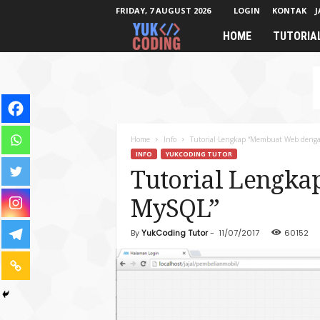
FRIDAY, 7 AUGUST 2026
LOGIN
KONTAK
J
HOME
TUTORIA
Y
u
k
C
Home
Info
Tutorial Lengkap “Membuat Web deng
INFO
YUKCODING TUTOR
o
Tutorial Lengk
d
MySQL”
i
By
YukCoding Tutor
-
11/07/2017
60152
n
g