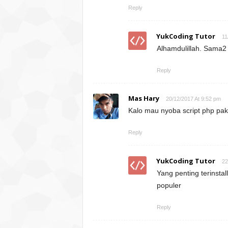
Reply
YukCoding Tutor
11
Alhamdulillah. Sama
Reply
Mas Hary
20/12/2017 At 9:52 pm
Kalo mau nyoba script php pak
Reply
YukCoding Tutor
22
Yang penting terinsta
populer
Reply