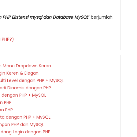
PHP Ekstensi mysql dan Database MySQL
” berjumlah
u PHP?)
n Menu Dropdown Keren
n Keren & Elegan
ulti Level dengan PHP + MySQL
adi Dinamis dengan PHP
a dengan PHP + MySQL
n PHP
n PHP
ta dengan PHP + MySQL
ngan PHP dan MySQL
edang Login dengan PHP