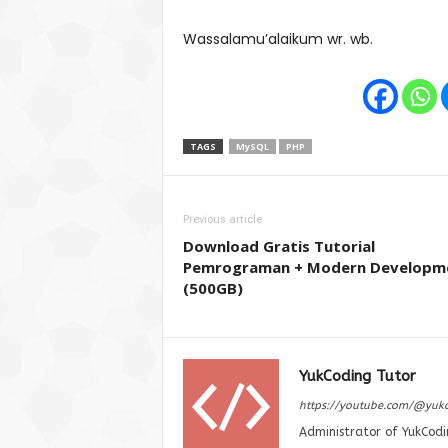
Wassalamu’alaikum wr. wb.
TAGS
MySQL
PHP
Previous article
Download Gratis Tutorial
Pemrograman + Modern Developm
(500GB)
YukCoding Tutor
https://youtube.com/@yuk
Administrator of YukCodi