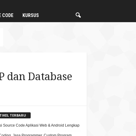
E CODE
KURSUS
P dan Database
TIKEL TERBARU
si Source Code Aplikasi Web & Android Lengkap
Coding, Jasa Programmer, Custom Program