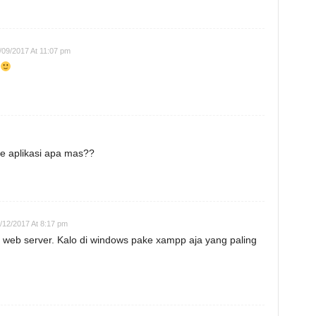
/09/2017 At 11:07 pm
2
e aplikasi apa mas??
/12/2017 At 8:17 pm
ll web server. Kalo di windows pake xampp aja yang paling