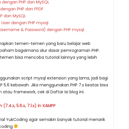
n dengan PHP dan MySQL
 dengan PHP dan FPDF
HP dan MySQL
l User dengan PHP mysql
 Username & Password) dengan PHP mysql
harapkan temen-temen yang baru belajar web
i paham bagaimana alur dasar pemrograman PHP.
-temen bisa mencoba tutorial lainnya yang lebih
nggunakan script mysql extension yang lama, jadi bagi
PHP 5.6 kebawah. Jika menggunakan PHP 7.x keatas bisa
n atau framework, cek di Daftar Isi blog ini.
 (7.4.x, 5.6.x, 7.1.x) in XAMPP
orial YukCoding agar semakin banyak tutorial menarik
 coding