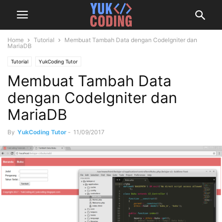
Home
Tutorial
Membuat Tambah Data dengan CodeIgniter dan
MariaDB
Tutorial
YukCoding Tutor
Membuat Tambah Data
dengan CodeIgniter dan
MariaDB
By
YukCoding Tutor
-
11/09/2017