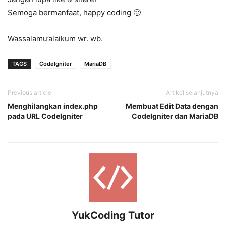
Semoga bermanfaat, happy coding 🙂
Wassalamu’alaikum wr. wb.
TAGS
CodeIgniter
MariaDB
Previous article
Artikel selanjutnya
Menghilangkan index.php
Membuat Edit Data dengan
pada URL CodeIgniter
CodeIgniter dan MariaDB
YukCoding Tutor