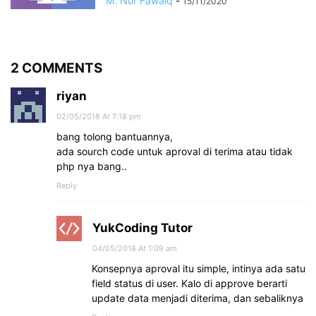
M. Nur Fawaiq
-
15/11/2020
2 COMMENTS
riyan
02/05/2018 At 7:18 pm
bang tolong bantuannya,
ada sourch code untuk aproval di terima atau tidak
php nya bang..
Reply
YukCoding Tutor
04/05/2018 At 1:09 am
Konsepnya aproval itu simple, intinya ada satu
field status di user. Kalo di approve berarti
update data menjadi diterima, dan sebaliknya