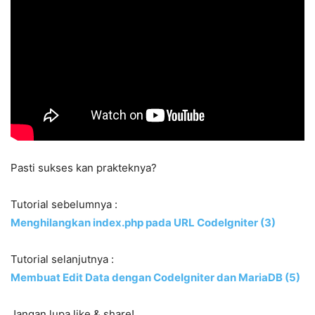
Pasti sukses kan prakteknya?
Tutorial sebelumnya
:
Menghilangkan index.php pada URL CodeIgniter (3)
Tutorial selanjutnya
:
Membuat Edit Data dengan CodeIgniter dan MariaDB (5)
Jangan lupa like & share!