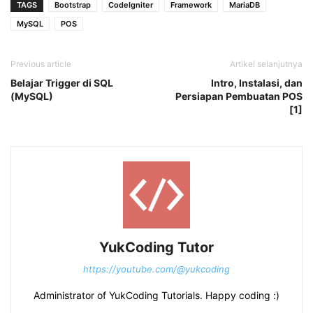
TAGS
Bootstrap
CodeIgniter
Framework
MariaDB
MySQL
POS
Previous article
Artikel selanjutnya
Belajar Trigger di SQL
Intro, Instalasi, dan
(MySQL)
Persiapan Pembuatan POS
[1]
YukCoding Tutor
https://youtube.com/@yukcoding
Administrator of YukCoding Tutorials. Happy coding :)