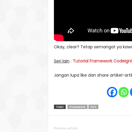
Okay, clear? Tetap semangat ya kawan
Seri lain
:
Tutorial Framework CodeIgnit
Jangan lupa like dan share artikel-a
TAGS
Framework
POS
Previous article