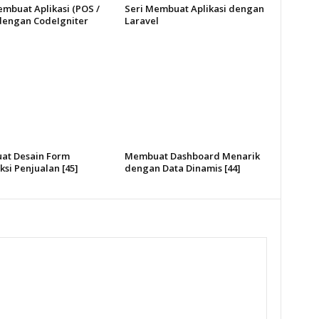
embuat Aplikasi (POS /
Seri Membuat Aplikasi dengan
 dengan CodeIgniter
Laravel
t Desain Form
Membuat Dashboard Menarik
si Penjualan [45]
dengan Data Dinamis [44]