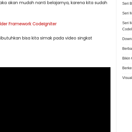
maka akan mudah nanti belajarnya, karena kita sudah
Seri 
Seri 
Seri 
lder Framework CodeIgniter
CodeI
ibutuhkan bisa kita simak pada video singkat
Downl
Berba
Bikin
Berke
Visual