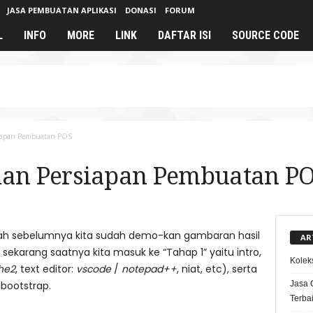
JASA PEMBUATAN APLIKASI
DONASI
FORUM
L
INFO
MORE
LINK
DAFTAR ISI
SOURCE CODE
rsiapan Pembuatan POS
, dan Persiapan Pembuatan PO
ah sebelumnya kita sudah demo-kan gambaran hasil
AR
a, sekarang saatnya kita masuk ke “Tahap 1” yaitu intro,
Kolek
he2
, text editor:
vscode
/
notepad++
, niat, etc), serta
Jasa 
 bootstrap.
Terba