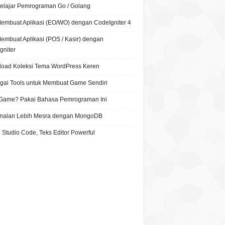
Belajar Pemrograman Go / Golang
Membuat Aplikasi (EO/WO) dengan CodeIgniter 4
Membuat Aplikasi (POS / Kasir) dengan
gniter
oad Koleksi Tema WordPress Keren
gai Tools untuk Membuat Game Sendiri
 Game? Pakai Bahasa Pemrograman Ini
nalan Lebih Mesra dengan MongoDB
 Studio Code, Teks Editor Powerful