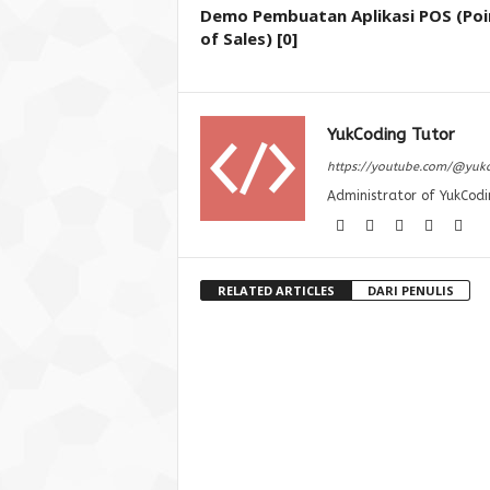
Demo Pembuatan Aplikasi POS (Poi
of Sales) [0]
YukCoding Tutor
https://youtube.com/@yuk
Administrator of YukCodi
RELATED ARTICLES
DARI PENULIS