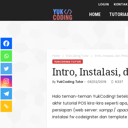
LOGIN
KONTAK
HOME
TUTORIA
Y
u
k
C
Home
YukCoding Tutor
Intro, Instalasi, dan Pe
YUKCODING TUTOR
o
Intro, Instalasi
d
By
YukCoding Tutor
-
09/02/2019
6337
i
Halo teman-teman YukCoding! Setel
n
akhir tutorial POS kira-kira seperti ap
persiapan (web server:
xampp
/
apac
g
instalasi fw codeigniter dan template