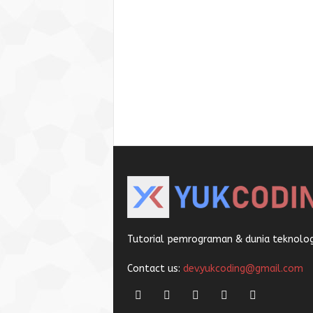
Tutorial pemrograman & dunia teknologi
Contact us:
dev.yukcoding@gmail.com