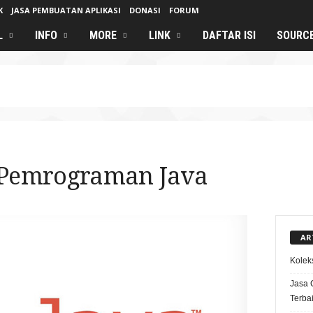
K
JASA PEMBUATAN APLIKASI
DONASI
FORUM
L
INFO
MORE
LINK
DAFTAR ISI
SOURC
r Pemrograman Java
AR
Kolek
Jasa 
Terba