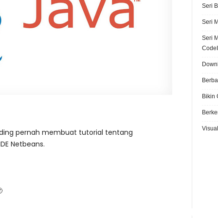
Seri 
Seri 
Seri 
CodeI
Downl
Berba
Bikin
Berke
Visual
ing pernah membuat tutorial tentang
DE Netbeans.
