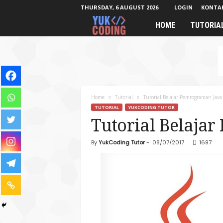
THURSDAY, 6 AUGUST 2026
LOGIN
KONTA
HOME
TUTORIA
Y
u
k
C
Home
Tutorial
Tutorial Belajar Pemrograman Java
TUTORIAL
YUKCODING TUTOR
o
Tutorial Belaja
d
By
YukCoding Tutor
-
08/07/2017
1697
i
n
g