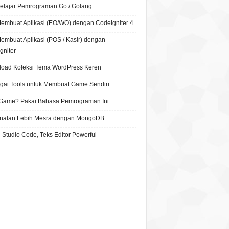
Belajar Pemrograman Go / Golang
Membuat Aplikasi (EO/WO) dengan CodeIgniter 4
Membuat Aplikasi (POS / Kasir) dengan
gniter
oad Koleksi Tema WordPress Keren
gai Tools untuk Membuat Game Sendiri
 Game? Pakai Bahasa Pemrograman Ini
nalan Lebih Mesra dengan MongoDB
 Studio Code, Teks Editor Powerful