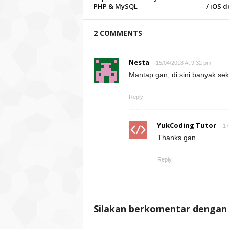
PHP & MySQL
/ iOS d
2 COMMENTS
Nesta
15/04/2018 At 9:32 pm
Mantap gan, di sini banyak se
Reply
YukCoding Tutor
17
Thanks gan
Reply
Silakan berkomentar dengan 