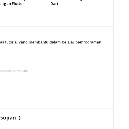
engan Flutter
Dart
kali tutorial yang membantu dalam belajar pemrograman.
/04/2018 At 7:45 am
sopan :)