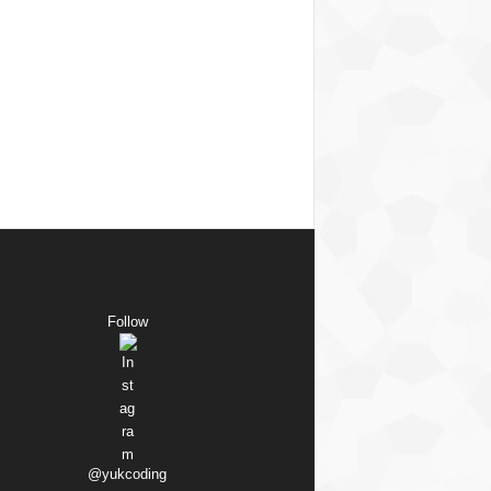
Follow
@yukcoding