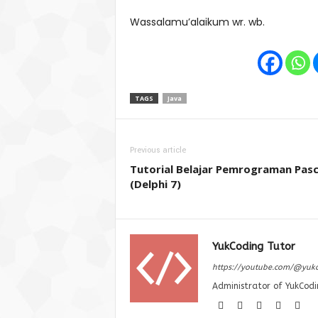
Wassalamu’alaikum wr. wb.
TAGS
Java
Previous article
Tutorial Belajar Pemrograman Pasc
(Delphi 7)
YukCoding Tutor
https://youtube.com/@yuk
Administrator of YukCodi