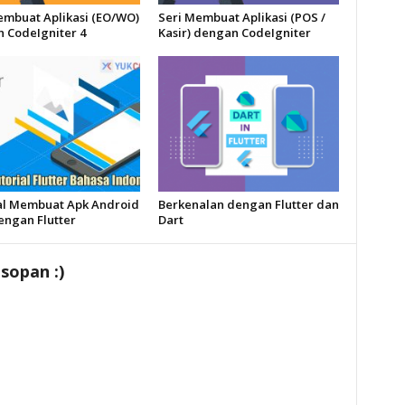
embuat Aplikasi (EO/WO)
Seri Membuat Aplikasi (POS /
 CodeIgniter 4
Kasir) dengan CodeIgniter
al Membuat Apk Android
Berkenalan dengan Flutter dan
engan Flutter
Dart
sopan :)