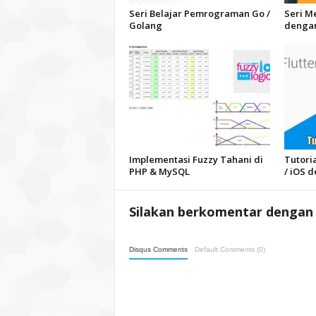
Seri Belajar Pemrograman Go /
Seri M
Golang
dengan
Implementasi Fuzzy Tahani di
Tutori
PHP & MySQL
/ iOS d
Silakan berkomentar dengan 
Disqus Comments
Default Comments (0)