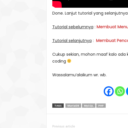
Done. Lanjut tutorial yang selanjutnya 
Tutorial sebelumnya
:
Membuat Menu 
Tutorial selanjutnya
:
Membuat Pencar
Cukup sekian, mohon maaf kalo ada k
coding
Wassalamu’alaikum wr. wb.
TAGS
MariaDB
MySQL
PHP
Previous article