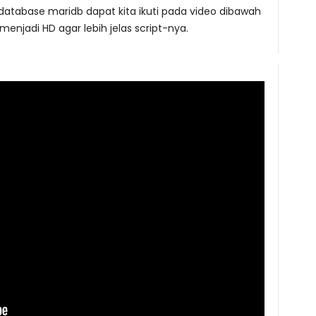
database maridb dapat kita ikuti pada video dibawah
 menjadi HD agar lebih jelas script-nya.