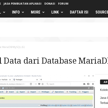
K
JASA PEMBUATAN APLIKASI
DONASI
FORUM
L
INFO
MORE
LINK
DAFTAR ISI
SOURC
se MariaDB/MySQL (6)
Data dari Database MariaD
AR
Kolek
Jasa 
Terba