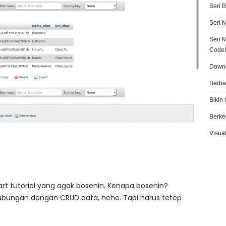
Seri 
Seri 
Seri 
CodeI
Downl
Berba
Bikin
Berke
Visual
part tutorial yang agak bosenin. Kenapa bosenin?
hubungan dengan CRUD data, hehe. Tapi harus tetep