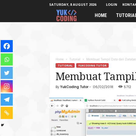
SATURDAY, 8 AUGUST 2026
LOGIN
KONTA
HOME
TUTORIA
Y
u
k
C
Home
Tutorial
Membuat Tampil Data dari Databa
TUTORIAL
YUKCODING TUTOR
o
Membuat Tampil 
d
By
YukCoding Tutor
-
06/02/2018
5712
i
n
g