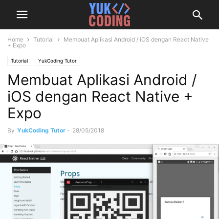
Home
Tutorial
Membuat Aplikasi Android / iOS dengan React Native
+ Expo
Tutorial
YukCoding Tutor
Membuat Aplikasi Android /
iOS dengan React Native +
Expo
By
YukCoding Tutor
-
28/05/2018