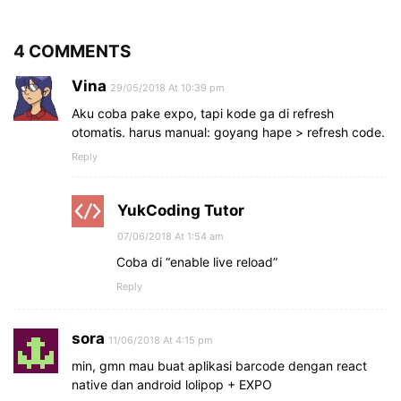
4 COMMENTS
Vina
29/05/2018 At 10:39 pm
Aku coba pake expo, tapi kode ga di refresh
otomatis. harus manual: goyang hape > refresh code.
Reply
YukCoding Tutor
07/06/2018 At 1:54 am
Coba di “enable live reload”
Reply
sora
11/06/2018 At 4:15 pm
min, gmn mau buat aplikasi barcode dengan react
native dan android lolipop + EXPO