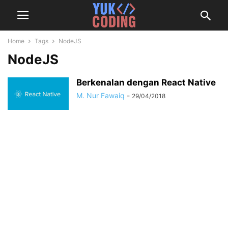
Home
Tags
NodeJS
NodeJS
Berkenalan dengan React Native
M. Nur Fawaiq
-
29/04/2018