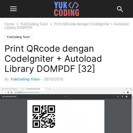
Home
YukCoding Tutor
Print QRcode dengan CodeIgniter + Autoload
Library DOMPDF
YukCoding Tutor
Print QRcode dengan
CodeIgniter + Autoload
Library DOMPDF [32]
By
YukCoding Tutor
-
26/10/2019