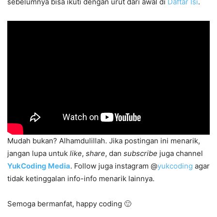
sebelumnya bisa ikuti dengan urut dari awal di
Daftar Isi
.
Mudah bukan? Alhamdulillah. Jika postingan ini menarik,
jangan lupa untuk
like
,
share
, dan
subscribe
juga channel
YukCoding Media
. Follow juga instagram @
yukcoding
agar
tidak ketinggalan info-info menarik lainnya.
Semoga bermanfat, happy coding 🙂