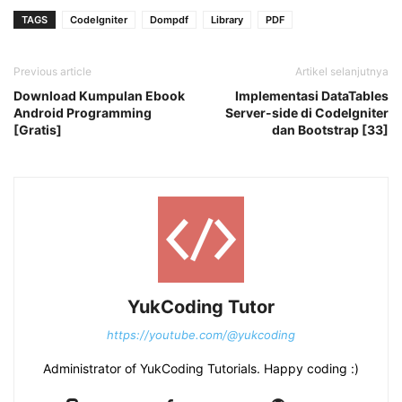
TAGS
CodeIgniter
Dompdf
Library
PDF
Previous article
Artikel selanjutnya
Download Kumpulan Ebook
Implementasi DataTables
Android Programming
Server-side di CodeIgniter
[Gratis]
dan Bootstrap [33]
YukCoding Tutor
https://youtube.com/@yukcoding
Administrator of YukCoding Tutorials. Happy coding :)