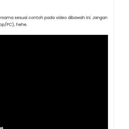
ersama sesuai contoh pada video dibawah ini. Jangan
top/PC), hehe.