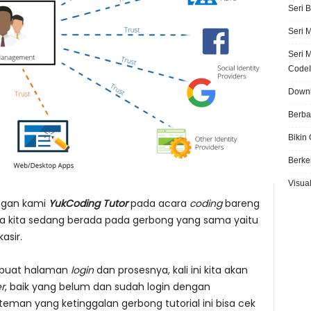
Seri 
Seri 
Seri 
CodeI
Downl
Berba
Bikin
Berke
Visual
ngan kami
YukCoding Tutor
pada acara
coding
bareng
ena kita sedang berada pada gerbong yang sama yaitu
kasir.
mbuat halaman
login
dan prosesnya, kali ini kita akan
r
, baik yang belum dan sudah login dengan
teman yang ketinggalan gerbong tutorial ini bisa cek