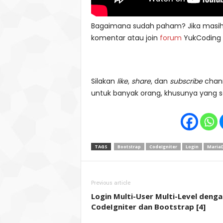
Bagaimana sudah paham? Jika masih a
komentar atau join
forum
YukCoding 
Silakan
like
,
share
, dan
subscribe
chan
untuk banyak orang, khusunya yang s
TAGS
Bootstrap
CodeIgniter
Login
Maria
Previous article
Login Multi-User Multi-Level denga
CodeIgniter dan Bootstrap [4]