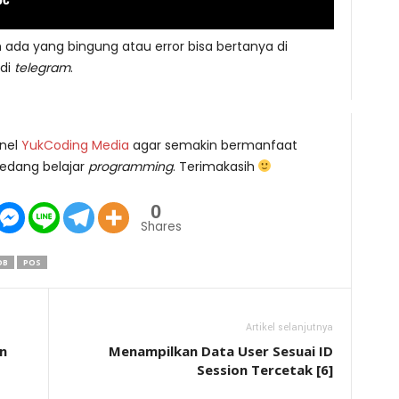
da yang bingung atau error bisa bertanya di
di
telegram
.
nel
YukCoding Media
agar semakin bermanfaat
edang belajar
programming
. Terimakasih
0
Shares
DB
POS
Artikel selanjutnya
n
Menampilkan Data User Sesuai ID
Session Tercetak [6]