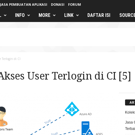
JASA PEMBUATAN APLIKASI
DONASI
FORUM
L
INFO
MORE
LINK
DAFTAR ISI
SOURC
Terlogin di CI
ses User Terlogin di CI [5]
AR
Kolek
Jasa 
Terba