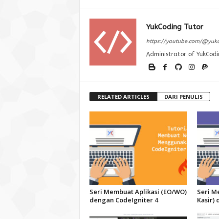
YukCoding Tutor
https://youtube.com/@yuk
Administrator of YukCodi
RELATED ARTICLES
DARI PENULIS
Seri Membuat Aplikasi (EO/WO)
Seri M
dengan CodeIgniter 4
Kasir)