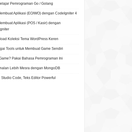
Belajar Pemrograman Go / Golang
Membuat Aplikasi (EO/WO) dengan CodeIgniter 4
Membuat Aplikasi (POS / Kasir) dengan
gniter
oad Koleksi Tema WordPress Keren
gai Tools untuk Membuat Game Sendiri
 Game? Pakai Bahasa Pemrograman Ini
nalan Lebih Mesra dengan MongoDB
 Studio Code, Teks Editor Powerful