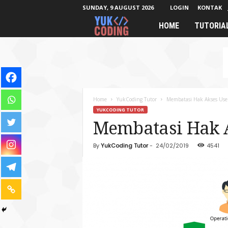
SUNDAY, 9 AUGUST 2026
LOGIN
KONTAK
HOME
TUTORIA
Y
u
k
C
Home
YukCoding Tutor
Membatasi Hak Akses User 
YUKCODING TUTOR
o
Membatasi Hak Ak
d
By
YukCoding Tutor
-
24/02/2019
4541
i
n
g