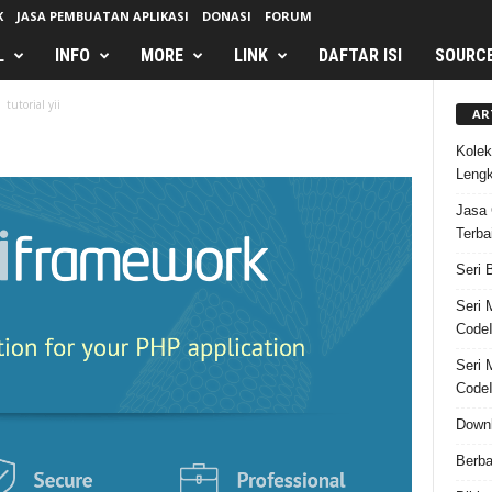
K
JASA PEMBUATAN APLIKASI
DONASI
FORUM
L
INFO
MORE
LINK
DAFTAR ISI
SOURC
tutorial yii
AR
Kolek
Leng
Jasa 
Terba
Seri 
Seri 
CodeI
Seri 
CodeI
Downl
Berba