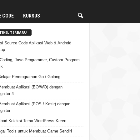
E CODE
KURSUS
TIKEL TERBARU
si Source Code Aplikasi Web & Android
kap
Coding, Jasa Programmer, Custom Program
ik
Belajar Pemrograman Go / Golang
Membuat Aplikasi (EO/WO) dengan
gniter 4
Membuat Aplikasi (POS / Kasir) dengan
gniter
oad Koleksi Tema WordPress Keren
gai Tools untuk Membuat Game Sendiri