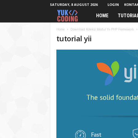
SATURDAY, 8 AUGUST 2026
LOGIN
KONTA
HOME
TUTORIA
Y
u
Home
Download Koleksi Modul Yii PHP Framework
tutorial yii
k
C
o
d
i
n
g