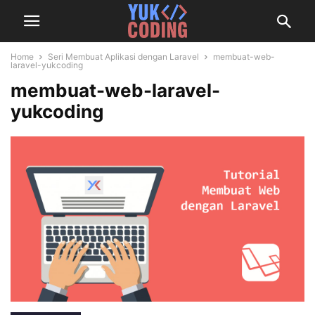
Home
Seri Membuat Aplikasi dengan Laravel
membuat-web-
laravel-yukcoding
membuat-web-laravel-
yukcoding