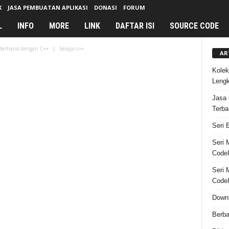
K
JASA PEMBUATAN APLIKASI
DONASI
FORUM
L
INFO
MORE
LINK
DAFTAR ISI
SOURCE CODE
ederhana dengan C++
belajar-c++
AR
Kolek
Leng
Jasa 
Terba
Seri 
Seri 
CodeI
Seri 
CodeI
Downl
Berba