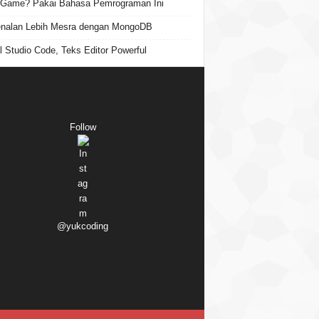
 Game? Pakai Bahasa Pemrograman Ini
nalan Lebih Mesra dengan MongoDB
l Studio Code, Teks Editor Powerful
Follow
@yukcoding