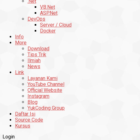
.Net
VB.Net
ASP.Net
DevOps
Server / Cloud
Docker
Info
More
Download
Tips Trik
Ilmiah
News
Link
Layanan Kami
YouTube Channel
Official Website
Instagram
Blog
YukCoding Group
Daftar Isi
Source Code
Kursus
Login