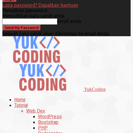
Lupa password? Dapatkan bantuan
Pemulihan password
Memulihkan kata sandi anda
email anda
Sebuah kata sandi akan dikirimkan ke email Anda.
YukCoding
Home
Tutorial
Web Dev
WordPress
Bootstrap
PHP