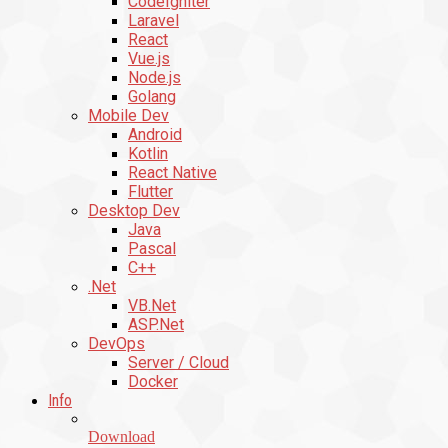
CodeIgniter
Laravel
React
Vue.js
Node.js
Golang
Mobile Dev
Android
Kotlin
React Native
Flutter
Desktop Dev
Java
Pascal
C++
.Net
VB.Net
ASP.Net
DevOps
Server / Cloud
Docker
Info
Download