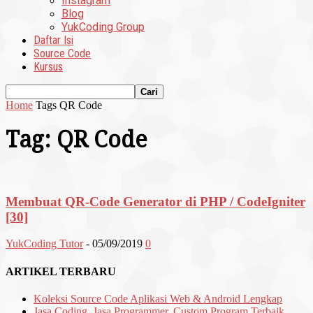
Instagram
Blog
YukCoding Group
Daftar Isi
Source Code
Kursus
Home
Tags
QR Code
Tag: QR Code
Membuat QR-Code Generator di PHP / CodeIgniter
[30]
YukCoding Tutor
-
05/09/2019
0
ARTIKEL TERBARU
Koleksi Source Code Aplikasi Web & Android Lengkap
Jasa Coding, Jasa Programmer, Custom Program Terbaik