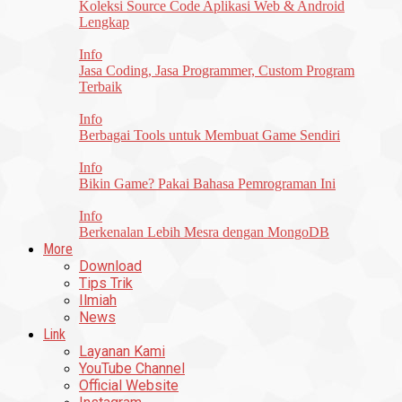
Koleksi Source Code Aplikasi Web & Android
Lengkap
Info
Jasa Coding, Jasa Programmer, Custom Program
Terbaik
Info
Berbagai Tools untuk Membuat Game Sendiri
Info
Bikin Game? Pakai Bahasa Pemrograman Ini
Info
Berkenalan Lebih Mesra dengan MongoDB
More
Download
Tips Trik
Ilmiah
News
Link
Layanan Kami
YouTube Channel
Official Website