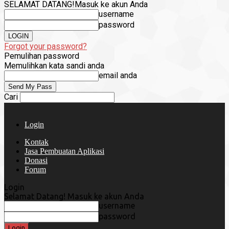
SELAMAT DATANG!
Masuk ke akun Anda
username
password
Forgot your password?
Pemulihan password
Memulihkan kata sandi anda
email anda
Cari
Login
Kontak
Jasa Pembuatan Aplikasi
Donasi
Forum
Login
Selamat Datang! Masuk ke akun Anda
username
password