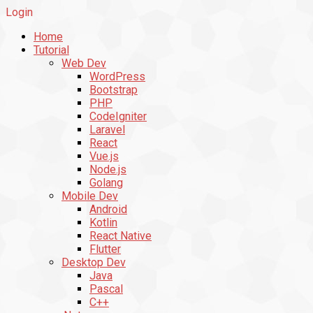
Login
Home
Tutorial
Web Dev
WordPress
Bootstrap
PHP
CodeIgniter
Laravel
React
Vue.js
Node.js
Golang
Mobile Dev
Android
Kotlin
React Native
Flutter
Desktop Dev
Java
Pascal
C++