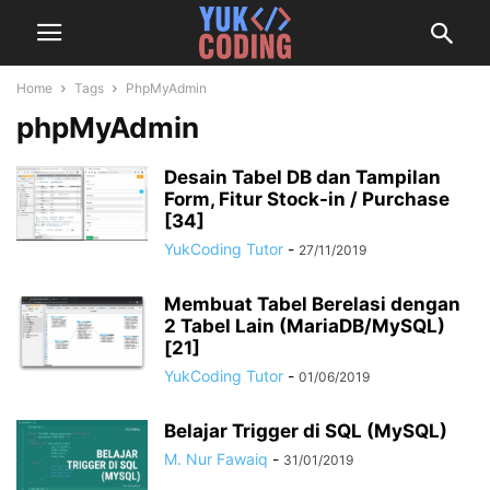
Home
Tags
PhpMyAdmin
phpMyAdmin
Desain Tabel DB dan Tampilan
Form, Fitur Stock-in / Purchase
[34]
YukCoding Tutor
-
27/11/2019
Membuat Tabel Berelasi dengan
2 Tabel Lain (MariaDB/MySQL)
[21]
YukCoding Tutor
-
01/06/2019
Belajar Trigger di SQL (MySQL)
M. Nur Fawaiq
-
31/01/2019