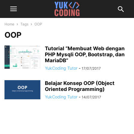
Home
Tags
OOP
OOP
Tutorial “Membuat Web dengan
PHP Mysqli OOP, Bootstrap, dan
MariaDB”
YukCoding Tutor
-
17/07/2017
Belajar Konsep OOP (Object
Oriented Programming)
YukCoding Tutor
-
14/07/2017