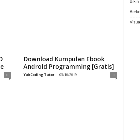
Bikin
Berke
Visua
D
Download Kumpulan Ebook
ee
Android Programming [Gratis]
YukCoding Tutor
-
03/10/2019
0
0