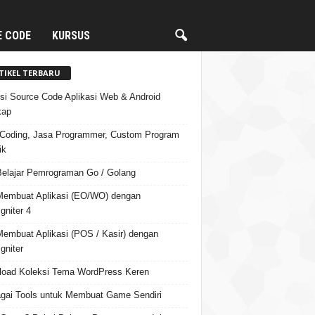
E CODE
KURSUS
TIKEL TERBARU
si Source Code Aplikasi Web & Android
kap
Coding, Jasa Programmer, Custom Program
ik
Belajar Pemrograman Go / Golang
Membuat Aplikasi (EO/WO) dengan
gniter 4
Membuat Aplikasi (POS / Kasir) dengan
gniter
oad Koleksi Tema WordPress Keren
gai Tools untuk Membuat Game Sendiri