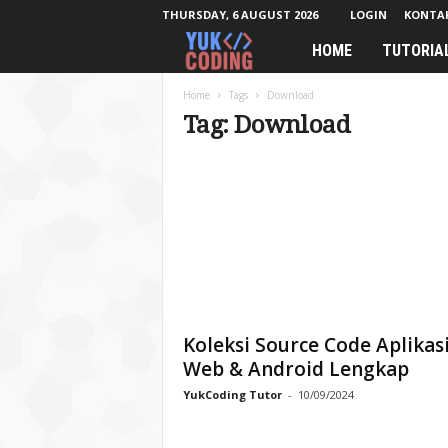
THURSDAY, 6 AUGUST 2026
LOGIN
KONTA
HOME
TUTORIA
Y
u
Home
Tags
Download
Tag: Download
k
C
o
d
i
Koleksi Source Code Aplikas
n
Web & Android Lengkap
YukCoding Tutor
-
10/09/2024
g