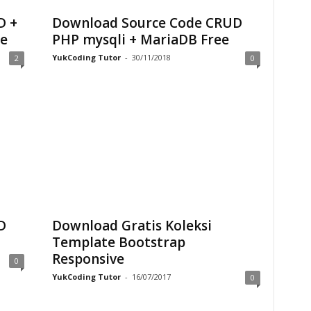
D +
Download Source Code CRUD
e
PHP mysqli + MariaDB Free
YukCoding Tutor
-
30/11/2018
2
0
D
Download Gratis Koleksi
Template Bootstrap
Responsive
0
YukCoding Tutor
-
16/07/2017
0