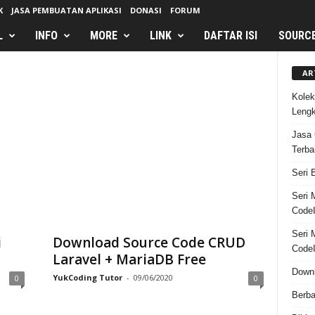
K
JASA PEMBUATAN APLIKASI
DONASI
FORUM
L
INFO
MORE
LINK
DAFTAR ISI
SOURC
AR
Kolek
Leng
Jasa 
Terba
Seri 
Seri 
CodeI
Seri 
i
Download Source Code CRUD
CodeI
Laravel + MariaDB Free
Downl
YukCoding Tutor
-
09/06/2020
0
0
Berba