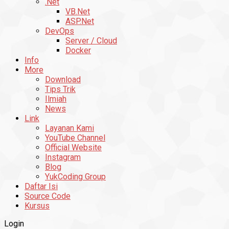
.Net
VB.Net
ASP.Net
DevOps
Server / Cloud
Docker
Info
More
Download
Tips Trik
Ilmiah
News
Link
Layanan Kami
YouTube Channel
Official Website
Instagram
Blog
YukCoding Group
Daftar Isi
Source Code
Kursus
Login