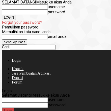
SELAMAT DATANG!
Masuk ke akun Anda
username
password
Forgot your password?
Pemulihan password
Memulihkan kata sandi anda
email anda
Cari
Login
Kontak
Jasa Pembuatan Aplikasi
Donasi
Forum
Login
Selamat Datang! Masuk ke akun Anda
username
password