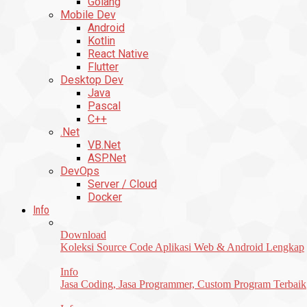
Golang
Mobile Dev
Android
Kotlin
React Native
Flutter
Desktop Dev
Java
Pascal
C++
.Net
VB.Net
ASP.Net
DevOps
Server / Cloud
Docker
Info
Download
Koleksi Source Code Aplikasi Web & Android Lengkap
Info
Jasa Coding, Jasa Programmer, Custom Program Terbaik