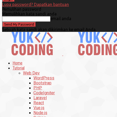
Lupa password? Dapatkan bantuan
Pemulihan password
Memulihkan kata sandi anda
email anda
Sebuah kata sandi akan dikirimkan ke email Anda.
Home
Tutorial
Web Dev
WordPress
Bootstrap
PHP
CodeIgniter
Laravel
React
Vue.js
Node.js