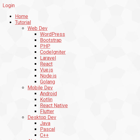
Login
Home
Tutorial
Web Dev
WordPress
Bootstrap
PHP
CodeIgniter
Laravel
React
Vue.js
Node.js
Golang
Mobile Dev
Android
Kotlin
React Native
Flutter
Desktop Dev
Java
Pascal
C++