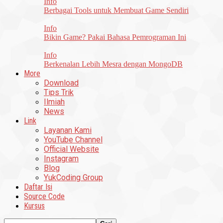
Info
Berbagai Tools untuk Membuat Game Sendiri
Info
Bikin Game? Pakai Bahasa Pemrograman Ini
Info
Berkenalan Lebih Mesra dengan MongoDB
More
Download
Tips Trik
Ilmiah
News
Link
Layanan Kami
YouTube Channel
Official Website
Instagram
Blog
YukCoding Group
Daftar Isi
Source Code
Kursus