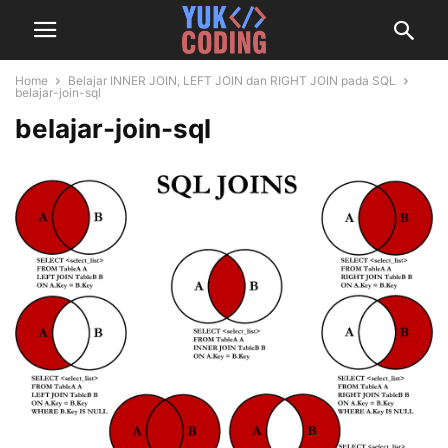
Home
Belajar INNER JOIN, LEFT JOIN dan RIGHT JOIN pada SQL
belajar-join-sql
belajar-join-sql