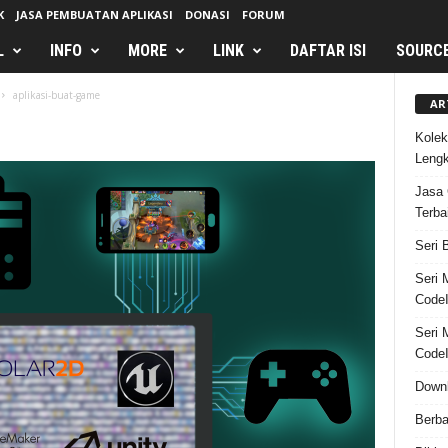
K
JASA PEMBUATAN APLIKASI
DONASI
FORUM
L
INFO
MORE
LINK
DAFTAR ISI
SOURC
aplikasi-buat-game
AR
Kolek
Leng
Jasa 
Terba
Seri 
Seri 
CodeI
Seri 
CodeI
Downl
Berba