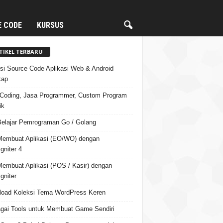
E CODE
KURSUS
TIKEL TERBARU
si Source Code Aplikasi Web & Android
kap
Coding, Jasa Programmer, Custom Program
ik
Belajar Pemrograman Go / Golang
Membuat Aplikasi (EO/WO) dengan
gniter 4
Membuat Aplikasi (POS / Kasir) dengan
gniter
oad Koleksi Tema WordPress Keren
gai Tools untuk Membuat Game Sendiri